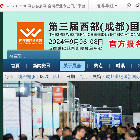
推荐导航
|
::vanzol.com::网纵会展网-会展行业专业门户平台
分享到：
首页
|
新闻资讯
|
关于展会
|
热点
|
时讯
|
行业：
纺织鞋服
|
区域：
四川
|
日期：
九月
|
展馆：
成都世纪城新国
(服饰)行业协会